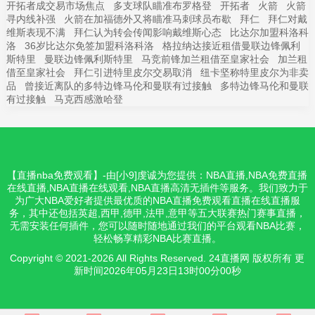
开拓者成交易市场焦点
多支球队瞄准布罗格登
开拓者
火箭
火箭
寻内线补强
火箭在加福德外又将瞄准马刺球员布歇
拜仁
拜仁对戴
维斯表现不满
拜仁认为转会传闻影响戴维斯心态
比达尔加盟科洛科
洛
36岁比达尔免签加盟科洛科洛
格拉纳达接近租借曼联边锋佩利
斯特里
曼联边锋佩利斯特里
马竞前锋加兰租借至皇家社会
加兰租
借至皇家社会
拜仁引进特里皮尔交易取消
纽卡坚称特里皮尔为非卖
品
曾接近离队的多特边锋马伦和曼联有过接触
多特边锋马伦和曼联
有过接触
马克西感激哈登
【直播nba免费观看】-由[小9]虔诚为您提供：NBA直播,NBA免费直播
在线直播,NBA直播在线观看,NBA直播高清无插件等服务。我们致力于
为广大NBA爱好者提供最优质的NBA直播免费观看直播在线直播服
务，其中还包括英超,西甲,德甲,法甲,意甲等五大联赛热门赛事直播，
无需安装任何插件，您可以随时随地通过我们的平台观看NBA比赛，
轻松畅享精彩NBA比赛直播。
Copyright © 2021-2026 All Rights Reserved. 24直播网 版权所有 更
新时间2026年05月23日13时00分00秒