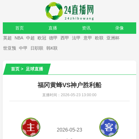
首页
直播
资讯
录像
英超
NBA
中超
欧冠
德甲
西甲
法甲
意甲
欧联
亚洲杯
重要赛事
世亚预
中甲
日职联
韩K联
首页
>
足球直播
福冈黄蜂VS神户胜利船
直播时间：2026-05-23 13:00:00
2026-05-23