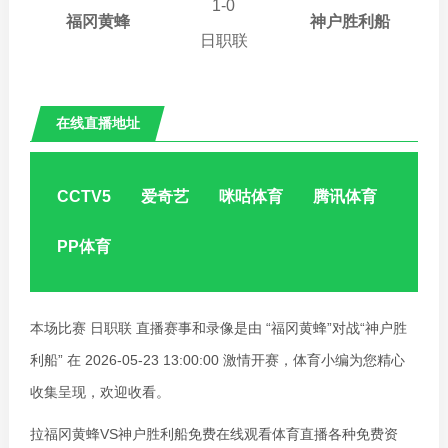
13:00:00
1
-
0
福冈黄蜂
神户胜利船
日职联
在线直播地址
福冈黄蜂VS神户胜利船
CCTV5
爱奇艺
咪咕体育
腾讯体育
PP体育
本场比赛 日职联 直播赛事和录像是由 “福冈黄蜂”对战“神户胜
利船” 在 2026-05-23 13:00:00 激情开赛，体育小编为您精心
收集呈现，欢迎收看。
拉福冈黄蜂VS神户胜利船免费在线观看体育直播各种免费资