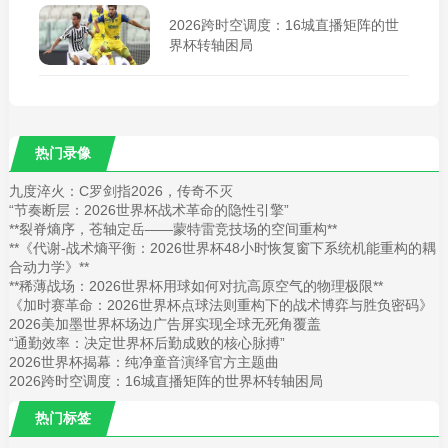
2026跨时空调度：16城直播矩阵的世
界杯转轴困局
热门录像
九度淬火：C罗剑指2026，传奇不灭
“节奏断层：2026世界杯战术革命的隐性引擎”
**裂脊熵序，苍轴定岳——蒙特雷竞技场的空间重构**
**《代谢-战术熵平衡：2026世界杯48小时恢复窗下系统机能重构的耦
合动力学》**
**稀薄战场：2026世界杯用球如何对抗高原空气的物理极限**
《加时赛革命：2026世界杯点球法则重构下的战术博弈与胜负密码》
2026美加墨世界杯场边广告屏实现全球无死角覆盖
“通勤效率：决定世界杯后勤成败的核心脉搏”
2026世界杯揭幕：纯净童音演绎官方主题曲
2026跨时空调度：16城直播矩阵的世界杯转轴困局
热门标签