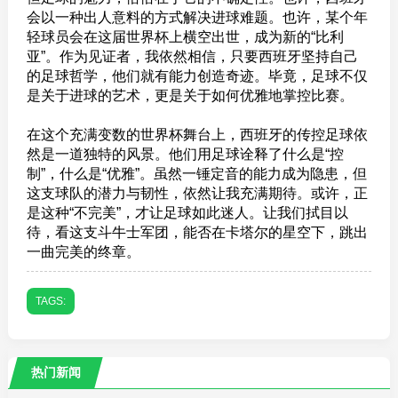
会以一种出人意料的方式解决进球难题。也许，某个年
轻球员会在这届世界杯上横空出世，成为新的“比利
亚”。作为见证者，我依然相信，只要西班牙坚持自己
的足球哲学，他们就有能力创造奇迹。毕竟，足球不仅
是关于进球的艺术，更是关于如何优雅地掌控比赛。
在这个充满变数的世界杯舞台上，西班牙的传控足球依
然是一道独特的风景。他们用足球诠释了什么是“控
制”，什么是“优雅”。虽然一锤定音的能力成为隐患，但
这支球队的潜力与韧性，依然让我充满期待。或许，正
是这种“不完美”，才让足球如此迷人。让我们拭目以
待，看这支斗牛士军团，能否在卡塔尔的星空下，跳出
一曲完美的终章。
TAGS:
热门新闻