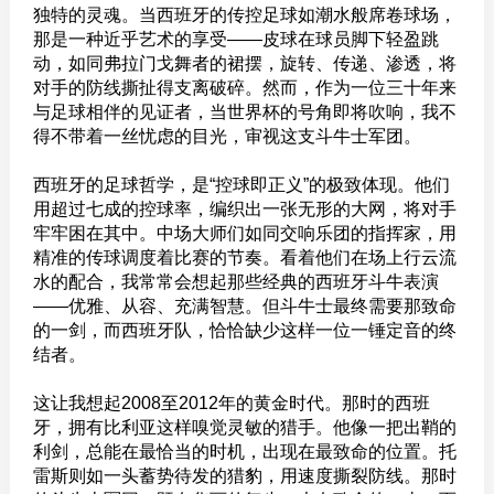
独特的灵魂。当西班牙的传控足球如潮水般席卷球场，
那是一种近乎艺术的享受——皮球在球员脚下轻盈跳
动，如同弗拉门戈舞者的裙摆，旋转、传递、渗透，将
对手的防线撕扯得支离破碎。然而，作为一位三十年来
与足球相伴的见证者，当世界杯的号角即将吹响，我不
得不带着一丝忧虑的目光，审视这支斗牛士军团。
西班牙的足球哲学，是“控球即正义”的极致体现。他们
用超过七成的控球率，编织出一张无形的大网，将对手
牢牢困在其中。中场大师们如同交响乐团的指挥家，用
精准的传球调度着比赛的节奏。看着他们在场上行云流
水的配合，我常常会想起那些经典的西班牙斗牛表演
——优雅、从容、充满智慧。但斗牛士最终需要那致命
的一剑，而西班牙队，恰恰缺少这样一位一锤定音的终
结者。
这让我想起2008至2012年的黄金时代。那时的西班
牙，拥有比利亚这样嗅觉灵敏的猎手。他像一把出鞘的
利剑，总能在最恰当的时机，出现在最致命的位置。托
雷斯则如一头蓄势待发的猎豹，用速度撕裂防线。那时