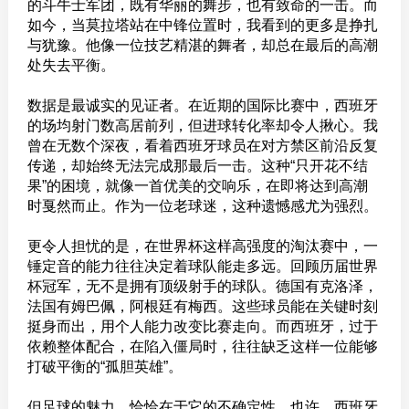
的斗牛士军团，既有华丽的舞步，也有致命的一击。而
如今，当莫拉塔站在中锋位置时，我看到的更多是挣扎
与犹豫。他像一位技艺精湛的舞者，却总在最后的高潮
处失去平衡。
数据是最诚实的见证者。在近期的国际比赛中，西班牙
的场均射门数高居前列，但进球转化率却令人揪心。我
曾在无数个深夜，看着西班牙球员在对方禁区前沿反复
传递，却始终无法完成那最后一击。这种“只开花不结
果”的困境，就像一首优美的交响乐，在即将达到高潮
时戛然而止。作为一位老球迷，这种遗憾感尤为强烈。
更令人担忧的是，在世界杯这样高强度的淘汰赛中，一
锤定音的能力往往决定着球队能走多远。回顾历届世界
杯冠军，无不是拥有顶级射手的球队。德国有克洛泽，
法国有姆巴佩，阿根廷有梅西。这些球员能在关键时刻
挺身而出，用个人能力改变比赛走向。而西班牙，过于
依赖整体配合，在陷入僵局时，往往缺乏这样一位能够
打破平衡的“孤胆英雄”。
但足球的魅力，恰恰在于它的不确定性。也许，西班牙