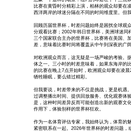
比赛在黄昏时分精彩上演，柏林的观众却要在
西洋两岸的球迷分隔在不同的时间维度里。但
回顾历届世界杯，时差问题始终是困扰全球观众
分观看比赛；2002年韩日世界杯，美洲球迷同
三个国家联合主办的世界杯，比赛将在美国、
差，意味着比赛时间将覆盖从中午到深夜的广
对欧洲观众而言，这无疑是一场严峻的考验。据
体之一。三小时的时差意味着，如果东海岸的比
的比赛在晚上7点开始时，欧洲观众却要在凌晨
牺牲睡眠，要么错过精彩。
但我要说，时差带来的不仅是挑战，更是机遇
过调整播出时间、提供回放服务、优化观赛体
是，这种时间差异反而可能创造出新的观赛文
作用下，体验别样的世界杯狂欢。
作为一名体育评估专家，我始终认为，体育的
紧密联系在一起。2026年世界杯的时差问题