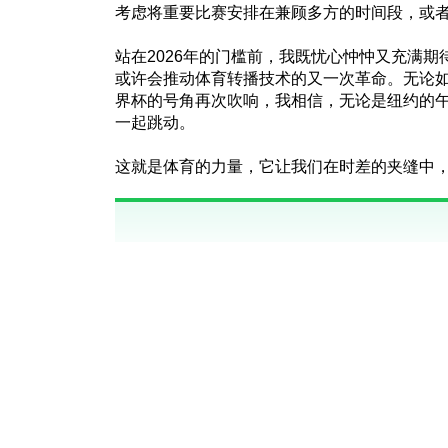
考虑将重要比赛安排在兼顾多方的时间段，或
站在2026年的门槛前，我既忧心忡忡又充满
或许会推动体育转播技术的又一次革命。无论
界杯的号角再次吹响，我相信，无论是纽约的
一起跳动。
这就是体育的力量，它让我们在时差的夹缝中