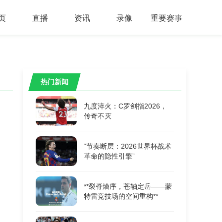
页
直播
资讯
录像
重要赛事
热门新闻
九度淬火：C罗剑指2026，
传奇不灭
“节奏断层：2026世界杯战术
革命的隐性引擎”
**裂脊熵序，苍轴定岳——蒙
特雷竞技场的空间重构**