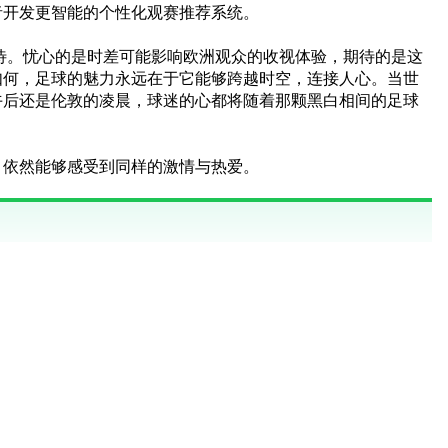
者开发更智能的个性化观赛推荐系统。
期待。忧心的是时差可能影响欧洲观众的收视体验，期待的是这
如何，足球的魅力永远在于它能够跨越时空，连接人心。当世
午后还是伦敦的凌晨，球迷的心都将随着那颗黑白相间的足球
，依然能够感受到同样的激情与热爱。